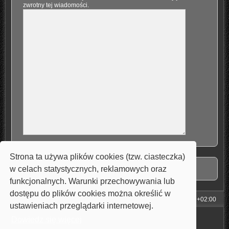
zwrotny tej wiadomości.
Strona ta używa plików cookies (tzw. ciasteczka)
w celach statystycznych, reklamowych oraz
funkcjonalnych. Warunki przechowywania lub
dostępu do plików cookies można określić w
Strona główna
Strefa czasowa
UTC+02:00
ustawieniach przeglądarki internetowej.
Technologię dostarcza
phpBB
® Forum Software © phpBB Limited
Dowiedz się więcej
Style: Carbon by Joyce&Luna
phpBB-Style-Design