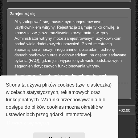
Zarejestruj się
Aby zalogować się, musisz być zarejestrowanym
użytkownikiem witryny. Rejestracja zajmuje tylko chwilę, a
znacznie zwiększa możliwości korzystania z witryny.
Administrator witryny może zarejestrowanym użytkownikom
nadać wiele dodatkowych uprawnień. Przed rejestracją
zapoznaj się z naszym regulaminem, zasadami ochrony
danych osobowych oraz z odpowiedziami na często zadawane
pytania (FAQ), gdzie jest wyjaśnionych wiele podstawowych
zagadnień dotyczących funkcjonowania witryny.
Regulamin
|
Zasady ochrony danych osobowych
Strona ta używa plików cookies (tzw. ciasteczka)
Zarejestruj się
w celach statystycznych, reklamowych oraz
funkcjonalnych. Warunki przechowywania lub
dostępu do plików cookies można określić w
Strona główna
Strefa czasowa
UTC+02:00
ustawieniach przeglądarki internetowej.
Technologię dostarcza
phpBB
® Forum Software © phpBB Limited
Dowiedz się więcej
Style: Carbon by Joyce&Luna
phpBB-Style-Design
Polski pakiet językowy dostarcza
phpBB.pl
Zasady ochrony danych osobowych
|
Regulamin