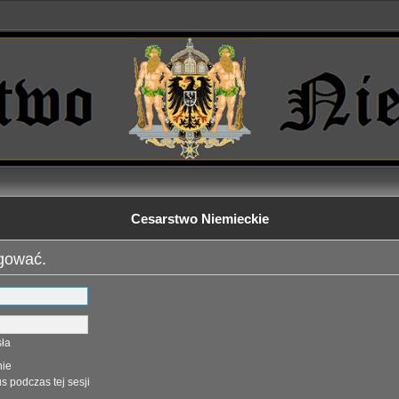
Cesarstwo Niemieckie
ogować.
ła
nie
s podczas tej sesji