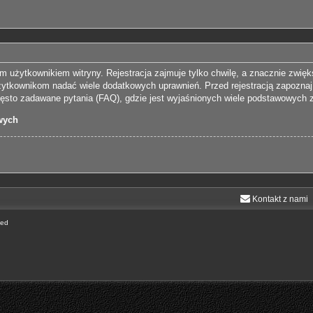
 użytkownikiem witryny. Rejestracja zajmuje tylko chwilę, a znacznie zwięks
żytkownikom nadać wiele dodatkowych uprawnień. Przed rejestracją zapozna
sto zadawane pytania (FAQ), gdzie jest wyjaśnionych wiele podstawowych z
wych
Kontakt z nami
ted