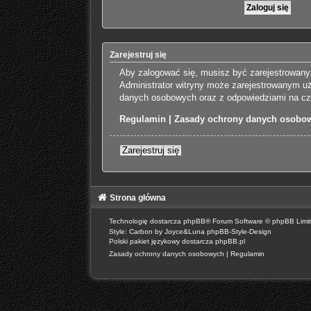
Zarejestruj się
Aby zalogować się, musisz być zarejestrowanym
Administrator witryny może zarejestrowanym u
danych osobowych oraz z odpowiedziami na czę
Regulamin
|
Zasady ochrony danych osobo
Zarejestruj się
Strona główna
Technologię dostarcza
phpBB
® Forum Software © phpBB Limi
Style: Carbon by Joyce&Luna
phpBB-Style-Design
Polski pakiet językowy dostarcza
phpBB.pl
Zasady ochrony danych osobowych
|
Regulamin