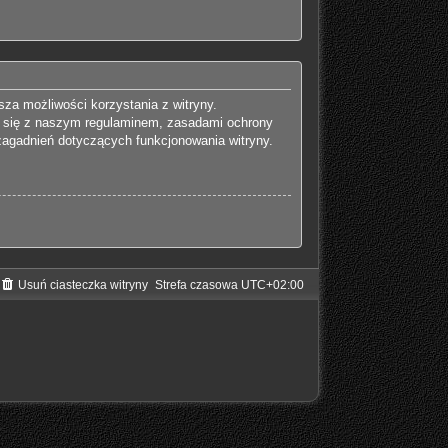
za możliwości korzystania z witryny.
j się z naszym regulaminem, zasadami ochrony
agadnień dotyczących funkcjonowania witryny.
Usuń ciasteczka witryny
Strefa czasowa
UTC+02:00