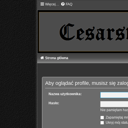
Więcej…
FAQ
Strona główna
Aby oglądać profile, musisz się zal
Nazwa użytkownika:
Hasło:
Nie pamiętam has
Zapamiętaj m
Ukryj mój statu