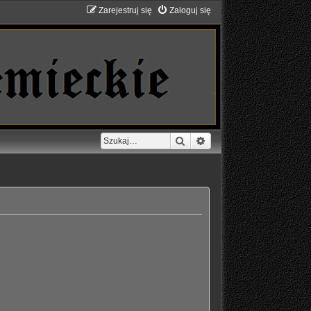
Zarejestruj się
Zaloguj się
Szukaj
Wyszukiwanie zaawans