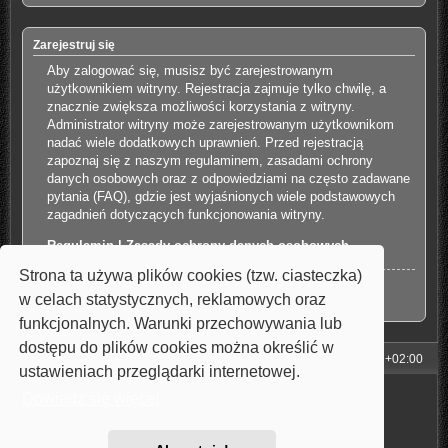
Zarejestruj się
Aby zalogować się, musisz być zarejestrowanym
użytkownikiem witryny. Rejestracja zajmuje tylko chwilę, a
znacznie zwiększa możliwości korzystania z witryny.
Administrator witryny może zarejestrowanym użytkownikom
nadać wiele dodatkowych uprawnień. Przed rejestracją
zapoznaj się z naszym regulaminem, zasadami ochrony
danych osobowych oraz z odpowiedziami na często zadawane
pytania (FAQ), gdzie jest wyjaśnionych wiele podstawowych
zagadnień dotyczących funkcjonowania witryny.
Regulamin
|
Zasady ochrony danych osobowych
Strona ta używa plików cookies (tzw. ciasteczka)
Zarejestruj się
w celach statystycznych, reklamowych oraz
funkcjonalnych. Warunki przechowywania lub
dostępu do plików cookies można określić w
Strona główna
Strefa czasowa
UTC+02:00
ustawieniach przeglądarki internetowej.
Technologię dostarcza
phpBB
® Forum Software © phpBB Limited
Dowiedz się więcej
Style: Carbon by Joyce&Luna
phpBB-Style-Design
Polski pakiet językowy dostarcza
phpBB.pl
Zasady ochrony danych osobowych
|
Regulamin