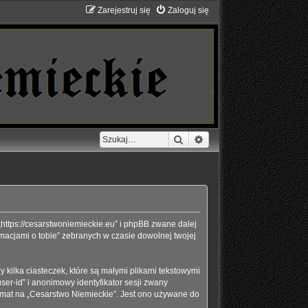
Zarejestruj się
Zaloguj się
Szukaj
Wyszukiwanie zaawans
 „https://cesarstwoniemieckie.eu” i phpBB zwane dalej
rmacjami o tobie” zebranych w czasie dowolnej twojej
kilka ciasteczek, które są małymi plikami tekstowymi
er-id” i anonimowy identyfikator sesji zwany
temat na „Cesarstwo Niemieckie”. Jest ono używane do