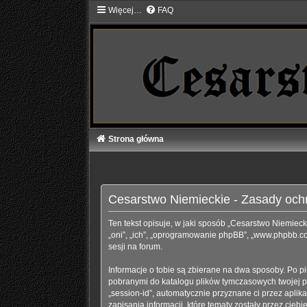
Więcej…
FAQ
Strona główna
Cesarstwo Niemieckie - Zasady oc
Ten tekst opisuje, w jaki sposób „Cesarstwo Niemiecki
„oni”, „ich”, „oprogramowanie phpBB”, „www.phpbb.com
sesji na forum.
Informacje o tobie są zbierane na dwa sposoby. Po p
pobranymi do katalogu plików tymczasowych twojej prz
„session-id”, automatycznie przyznane ci przez apli
zapisania informacji, które tematy zostały przez ciebi