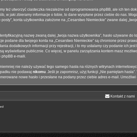
y też utworzyć ciasteczka niezależne od oprogramowania phpBB, ale ich ten doku
 w jaki zbieramy informacje o tobie, to dane wysyłane przez ciebie do nas. Mogą
sty”, konta użytkownika założone na „Cesarstwo Niemieckie” zwane dalej „twoje ko
dentyfikacyjną nazwę zwaną dalej „twoja nazwa użytkownika”, hasło używane do lo
rmacje podane dla twojego konta na „Cesarstwo Niemieckie” są chronione przez pr
ia dodatkowych informacji przy rejestracji, i to my ustalamy czy podanie ich jes
 są wyświetlane publicznie. Co więcej, w panelu zarządzania kontem masz możliwo
phpBB e-maili.
, niemniej nie należy używać tego samego hasła na różnych witrynach internetowyc
wypadku nie podawaj
nikomu
. Jeśli je zapomnisz, użyj funkcji „Nie pamiętam hasła”
enerowane nowe hasło i przesłane na podany przez ciebie adres e-mail. Umożliwi
Kontakt z nami
ted