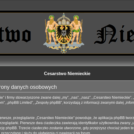
Cesarstwo Niemieckie
hrony danych osobowych
e” i firmy stowarzyszone zwane dalej „my”, „nas”, „nasz”, „Cesarstwo Niemieckie”,
”, „phpBB Limited”, „Zespoły phpBB”, korzystają z informacji zwanymi dalej „info
ierwsze, przeglądanie „Cesarstwo Niemieckie” powoduje, że aplikacja phpBB tworzy 
eglądarki. Pierwsze dwa ciasteczka zawierają identyfikator użytkownika zwany „us
kację phpBB. Trzecie ciasteczko zostanie utworzone, gdy przejrzysz chociaż jeden 
e przeczytane i służy do ułatwienia ci nawigacji na forum.