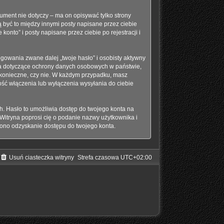
ment nie dotyczy – ma on opisywać tylko strony
 być to między innymi posty napisane przez ciebie
nto” i posty napisane przez ciebie po rejestracji i
gowania zwane dalej „twoje hasło” i osobisty aktywny
awa dotyczące ochrony danych osobowych w państwie,
t konieczne, czy nie. W każdym przypadku, masz
ść włączenia lub wyłączenia wysyłania do ciebie
h. Hasło to umożliwia dostęp do twojego konta na
. Witryna poprosi cię o podanie nazwy użytkownika i
 ono odzyskanie dostępu do twojego konta.
Usuń ciasteczka witryny
Strefa czasowa
UTC+02:00