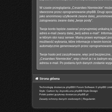
W czasie przeglądania „Cesarstwo Niemieckie” możem
stworzone przez oprogramowanie phpBB. Drugi sposób,
jako anonimowy użytkownik zwane dalej „anonimowe po
zalogowaniu zwane dalej „twoje posty”.
Twoje konto będzie zawierać przynajmniej unikalną i
adres e-mail zwany dalej „twój adres e-mail”. Info
w którym stoi nasz serwer. Mamy prawo wymagać podan
możliwość wybrania, które informacje o twoim koncie
automatycznie generowanych przez oprogramowanie 
Twoje hasło jest zaszyfrowane, więc jest bezpieczne
„Cesarstwo Niemieckie”, więc chroń je i w żadnym 
adresu e-mail. Po podaniu tych danych zostanie wyg
Strona główna
Technologię dostarcza
phpBB
® Forum Software © phpBB Limi
Style: Carbon by Joyce&Luna
phpBB-Style-Design
Polski pakiet językowy dostarcza
phpBB.pl
Zasady ochrony danych osobowych
|
Regulamin