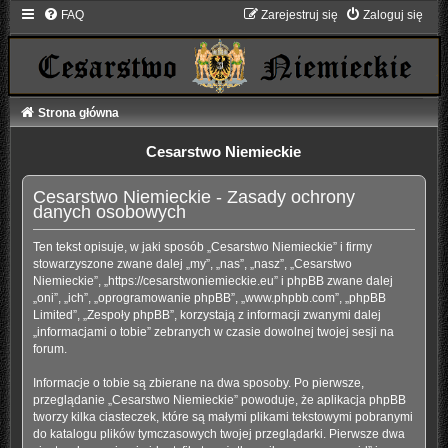
FAQ
Zarejestruj się
Zaloguj się
Strona główna
Cesarstwo Niemieckie
Cesarstwo Niemieckie - Zasady ochrony
danych osobowych
Ten tekst opisuje, w jaki sposób „Cesarstwo Niemieckie” i firmy
stowarzyszone zwane dalej „my”, „nas”, „nasz”, „Cesarstwo
Niemieckie”, „https://cesarstwoniemieckie.eu” i phpBB zwane dalej
„oni”, „ich”, „oprogramowanie phpBB”, „www.phpbb.com”, „phpBB
Limited”, „Zespoły phpBB”, korzystają z informacji zwanymi dalej
„informacjami o tobie” zebranych w czasie dowolnej twojej sesji na
forum.
Informacje o tobie są zbierane na dwa sposoby. Po pierwsze,
przeglądanie „Cesarstwo Niemieckie” powoduje, że aplikacja phpBB
tworzy kilka ciasteczek, które są małymi plikami tekstowymi pobranymi
do katalogu plików tymczasowych twojej przeglądarki. Pierwsze dwa