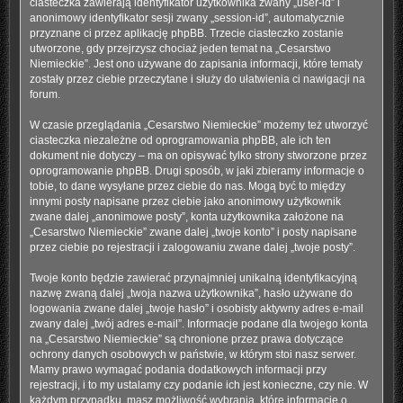
ciasteczka zawierają identyfikator użytkownika zwany „user-id” i
anonimowy identyfikator sesji zwany „session-id”, automatycznie
przyznane ci przez aplikację phpBB. Trzecie ciasteczko zostanie
utworzone, gdy przejrzysz chociaż jeden temat na „Cesarstwo
Niemieckie”. Jest ono używane do zapisania informacji, które tematy
zostały przez ciebie przeczytane i służy do ułatwienia ci nawigacji na
forum.
W czasie przeglądania „Cesarstwo Niemieckie” możemy też utworzyć
ciasteczka niezależne od oprogramowania phpBB, ale ich ten
dokument nie dotyczy – ma on opisywać tylko strony stworzone przez
oprogramowanie phpBB. Drugi sposób, w jaki zbieramy informacje o
tobie, to dane wysyłane przez ciebie do nas. Mogą być to między
innymi posty napisane przez ciebie jako anonimowy użytkownik
zwane dalej „anonimowe posty”, konta użytkownika założone na
„Cesarstwo Niemieckie” zwane dalej „twoje konto” i posty napisane
przez ciebie po rejestracji i zalogowaniu zwane dalej „twoje posty”.
Twoje konto będzie zawierać przynajmniej unikalną identyfikacyjną
nazwę zwaną dalej „twoja nazwa użytkownika”, hasło używane do
logowania zwane dalej „twoje hasło” i osobisty aktywny adres e-mail
zwany dalej „twój adres e-mail”. Informacje podane dla twojego konta
na „Cesarstwo Niemieckie” są chronione przez prawa dotyczące
ochrony danych osobowych w państwie, w którym stoi nasz serwer.
Mamy prawo wymagać podania dodatkowych informacji przy
rejestracji, i to my ustalamy czy podanie ich jest konieczne, czy nie. W
każdym przypadku, masz możliwość wybrania, które informacje o