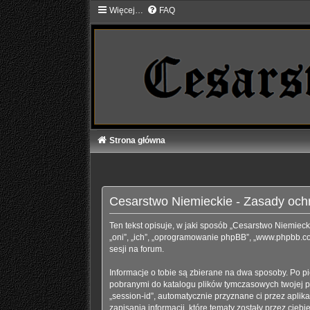
Więcej…
FAQ
Strona główna
Cesarstwo Niemieckie - Zasady oc
Ten tekst opisuje, w jaki sposób „Cesarstwo Niemiecki
„oni”, „ich”, „oprogramowanie phpBB”, „www.phpbb.com
sesji na forum.
Informacje o tobie są zbierane na dwa sposoby. Po p
pobranymi do katalogu plików tymczasowych twojej prz
„session-id”, automatycznie przyznane ci przez apli
zapisania informacji, które tematy zostały przez ciebi