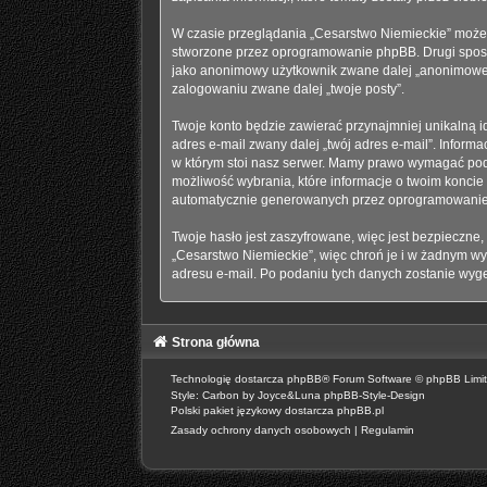
W czasie przeglądania „Cesarstwo Niemieckie” możem
stworzone przez oprogramowanie phpBB. Drugi sposób,
jako anonimowy użytkownik zwane dalej „anonimowe po
zalogowaniu zwane dalej „twoje posty”.
Twoje konto będzie zawierać przynajmniej unikalną i
adres e-mail zwany dalej „twój adres e-mail”. Info
w którym stoi nasz serwer. Mamy prawo wymagać podan
możliwość wybrania, które informacje o twoim koncie
automatycznie generowanych przez oprogramowanie 
Twoje hasło jest zaszyfrowane, więc jest bezpieczne
„Cesarstwo Niemieckie”, więc chroń je i w żadnym 
adresu e-mail. Po podaniu tych danych zostanie wyg
Strona główna
Technologię dostarcza
phpBB
® Forum Software © phpBB Limi
Style: Carbon by Joyce&Luna
phpBB-Style-Design
Polski pakiet językowy dostarcza
phpBB.pl
Zasady ochrony danych osobowych
|
Regulamin