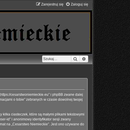
Zarejestruj się
Zaloguj się
Szukaj
Wyszukiwanie zaawans
 „https://cesarstwoniemieckie.eu” i phpBB zwane dalej
rmacjami o tobie” zebranych w czasie dowolnej twojej
kilka ciasteczek, które są małymi plikami tekstowymi
er-id” i anonimowy identyfikator sesji zwany
temat na „Cesarstwo Niemieckie”. Jest ono używane do