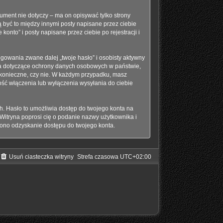
ment nie dotyczy – ma on opisywać tylko strony
 być to między innymi posty napisane przez ciebie
nto” i posty napisane przez ciebie po rejestracji i
gowania zwane dalej „twoje hasło” i osobisty aktywny
awa dotyczące ochrony danych osobowych w państwie,
t konieczne, czy nie. W każdym przypadku, masz
ść włączenia lub wyłączenia wysyłania do ciebie
h. Hasło to umożliwia dostęp do twojego konta na
. Witryna poprosi cię o podanie nazwy użytkownika i
 ono odzyskanie dostępu do twojego konta.
Usuń ciasteczka witryny
Strefa czasowa
UTC+02:00