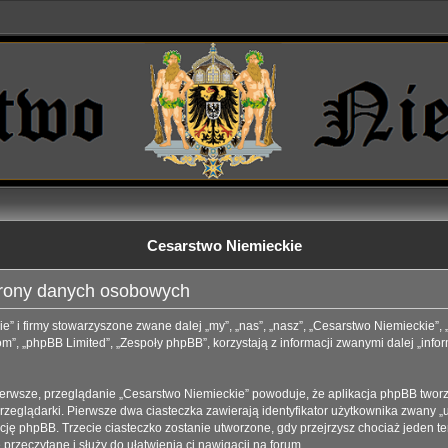
Cesarstwo Niemieckie
hrony danych osobowych
e” i firmy stowarzyszone zwane dalej „my”, „nas”, „nasz”, „Cesarstwo Niemieckie”,
”, „phpBB Limited”, „Zespoły phpBB”, korzystają z informacji zwanymi dalej „info
ierwsze, przeglądanie „Cesarstwo Niemieckie” powoduje, że aplikacja phpBB tworzy 
eglądarki. Pierwsze dwa ciasteczka zawierają identyfikator użytkownika zwany „us
kację phpBB. Trzecie ciasteczko zostanie utworzone, gdy przejrzysz chociaż jeden 
e przeczytane i służy do ułatwienia ci nawigacji na forum.