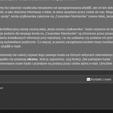
y też utworzyć ciasteczka niezależne od oprogramowania phpBB, ale ich ten doku
 w jaki zbieramy informacje o tobie, to dane wysyłane przez ciebie do nas. Mogą
sty”, konta użytkownika założone na „Cesarstwo Niemieckie” zwane dalej „twoje ko
dentyfikacyjną nazwę zwaną dalej „twoja nazwa użytkownika”, hasło używane do lo
rmacje podane dla twojego konta na „Cesarstwo Niemieckie” są chronione przez pr
ia dodatkowych informacji przy rejestracji, i to my ustalamy czy podanie ich jes
 są wyświetlane publicznie. Co więcej, w panelu zarządzania kontem masz możliwo
phpBB e-maili.
, niemniej nie należy używać tego samego hasła na różnych witrynach internetowyc
wypadku nie podawaj
nikomu
. Jeśli je zapomnisz, użyj funkcji „Nie pamiętam hasła”
enerowane nowe hasło i przesłane na podany przez ciebie adres e-mail. Umożliwi
Kontakt z nami
ted