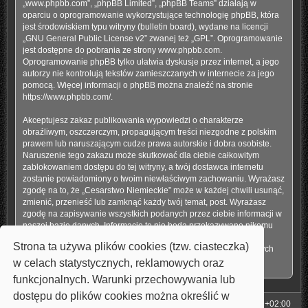
„www.phpbb.com”, „phpBB Limited”, „phpBB Teams” działają w
oparciu o oprogramowanie wykorzystujące technologię phpBB, która
jest środowiskiem typu witryny (bulletin board), wydane na licencji
„
GNU General Public License v2
” zwanej też „GPL”. Oprogramowanie
jest dostępne do pobrania ze strony
www.phpbb.com
.
Oprogramowanie phpBB tylko ułatwia dyskusje przez internet, a jego
autorzy nie kontrolują tekstów zamieszczanych w internecie za jego
pomocą. Więcej informacji o phpBB można znaleźć na stronie
https://www.phpbb.com/
.
Akceptujesz zakaz publikowania wypowiedzi o charakterze
obraźliwym, oszczerczym, propagującym treści niezgodne z polskim
prawem lub naruszającym cudze prawa autorskie i dobra osobiste.
Naruszenie tego zakazu może skutkować dla ciebie całkowitym
zablokowaniem dostępu do tej witryny, a twój dostawca internetu
zostanie powiadomiony o twoim niewłaściwym zachowaniu. Wyrażasz
zgodę na to, że „Cesarstwo Niemieckie” może w każdej chwili usunąć,
zmienić, przenieść lub zamknąć każdy twój temat, post. Wyrażasz
zgodę na zapisywanie wszystkich podanych przez ciebie informacji w
naszej bazie danych. Informacje te nie będą przekazywane nikomu
bez twojej zgody, ale ani „Cesarstwo Niemieckie”, ani phpBB nie
Strona ta używa plików cookies (tzw. ciasteczka)
ponosi odpowiedzialności za włamania do witryny, podczas których
może dojść do kradzieży danych.
w celach statystycznych, reklamowych oraz
funkcjonalnych. Warunki przechowywania lub
dostępu do plików cookies można określić w
Strona główna
Strefa czasowa
UTC+02:00