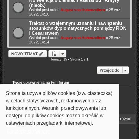
Konwencja o Ziemiach Vaarlandu i Antyry
(nieob.)
Ostatni post autor:
August von Hohenzollern
«
25 wrz
2022, 14:16
Traktat o wzajemnym uznaniu i nawiązaniu
stosunków dyplomatycznych pomiędzy RON
i Cesarstwem
Ostatni post autor:
August von Hohenzollern
«
25 wrz
2022, 14:14
NOWY TEMAT
Tematy: 15 • Strona
1
z
1
Przejdź do
Twoje uprawnienia na tym forum
Nie możesz
tworzyć nowych tematów
Strona ta używa plików cookies (tzw. ciasteczka)
Nie możesz
odpowiadać w tematach
Nie możesz
zmieniać swoich postów
w celach statystycznych, reklamowych oraz
Nie możesz
usuwać swoich postów
funkcjonalnych. Warunki przechowywania lub
Nie możesz
dodawać załączników
dostępu do plików cookies można określić w
Strona główna
Strefa czasowa
UTC+02:00
ustawieniach przeglądarki internetowej.
Technologię dostarcza
phpBB
® Forum Software © phpBB Limited
Dowiedz się więcej
Style: Carbon by Joyce&Luna
phpBB-Style-Design
Polski pakiet językowy dostarcza
phpBB.pl