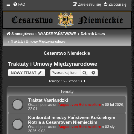
FAQ
Zarejestruj się
Zaloguj się
Strona główna
WŁADZE PAŃSTWOWE
Dziennik Ustaw
Traktaty i Umowy Międzynarodowe
Cesarstwo Niemieckie
Traktaty i Umowy Międzynarodowe
Szukaj
Wyszukiwanie zaaw
NOWY TEMAT
Tematy: 15 • Strona
1
z
1
Tematy
Traktat Vaarlandzki
Ostatni post autor:
August von Hohenzollern
«
08 lut 2026,
22:01
Konkordat między Państwem Kościelnym
Rotria a Cesarstwem Niemieckim
Ostatni post autor:
August von Hohenzollern
«
03 sty
2026, 9:03