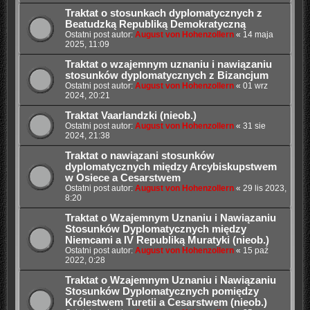
Traktat o stosunkach dyplomatycznych z
Beatudzką Republiką Demokratyczną
Ostatni post autor:
August von Hohenzollern
«
14 maja
2025, 11:09
Traktat o wzajemnym uznaniu i nawiązaniu
stosunków dyplomatycznych z Bizancjum
Ostatni post autor:
August von Hohenzollern
«
01 wrz
2024, 20:21
Traktat Vaarlandzki (nieob.)
Ostatni post autor:
August von Hohenzollern
«
31 sie
2024, 21:38
Traktat o nawiązani stosunków
dyplomatycznych między Arcybiskupstwem
w Osiece a Cesarstwem
Ostatni post autor:
August von Hohenzollern
«
29 lis 2023,
8:20
Traktat o Wzajemnym Uznaniu i Nawiązaniu
Stosunków Dyplomatycznych między
Niemcami a IV Republiką Muratyki (nieob.)
Ostatni post autor:
August von Hohenzollern
«
15 paź
2022, 0:28
Traktat o Wzajemnym Uznaniu i Nawiązaniu
Stosunków Dyplomatycznych pomiędzy
Królestwem Turetii a Cesarstwem (nieob.)