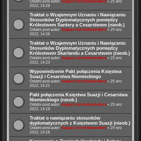
Ostatni post autor:
August von Hohenzollern
«
25 wrz
2022, 14:28
Traktat o Wzajemnym Uznaniu i Nawiązaniu
Stosunków Dyplomatycznych pomiędzy
Królestwem Santery a Cesarstwem (nieob.)
Ostatni post autor:
August von Hohenzollern
«
25 wrz
2022, 14:26
Traktat o Wzajemnym Uznaniu i Nawiązaniu
Stosunków Dyplomatycznych pomiędzy
Królestwem Skarlandu a Cesarstwem (nieob.)
Ostatni post autor:
August von Hohenzollern
«
25 wrz
2022, 14:23
Wypowiedzenie Pakt połączenia Księstwa
Suazji i Cesarstwa Niemieckiego
Ostatni post autor:
August von Hohenzollern
«
25 wrz
2022, 14:21
Pakt połączenia Księstwa Suazji i Cesarstwa
Niemieckiego (nieob.)
Ostatni post autor:
August von Hohenzollern
«
25 wrz
2022, 14:19
Traktat o nawiązaniu stosunków
dyplomatycznych z Księstwem Suazji (nieob.)
Ostatni post autor:
August von Hohenzollern
«
25 wrz
2022, 14:18