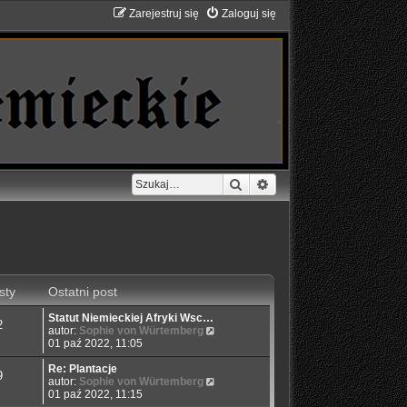
Zarejestruj się
Zaloguj się
Szukaj
Wyszukiwanie zaawans
sty
Ostatni post
Statut Niemieckiej Afryki Wsc…
2
W
autor:
Sophie von Würtemberg
y
01 paź 2022, 11:05
ś
w
Re: Plantacje
9
i
W
autor:
Sophie von Würtemberg
e
y
01 paź 2022, 11:15
t
ś