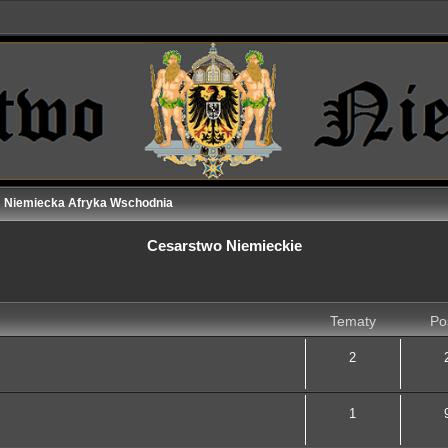
Niemiecka Afryka Wschodnia
Cesarstwo Niemieckie
Tematy
Po
2
1