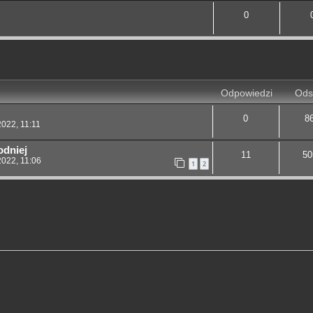
0
j
yszukiwanie zaawansowane
Odpowiedzi
Ods
0
8
2022, 11:11
odniej
11
50
2022, 11:06
1
2