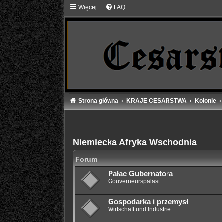
Więcej…
FAQ
Strona główna
KRAJE CESARSTWA
Kolonie
Niemiecka Afryka Wschodnia
Forum
Pałac Gubernatora
Gouverneurspalast
Gospodarka i przemysł
Wirtschaft und Industrie