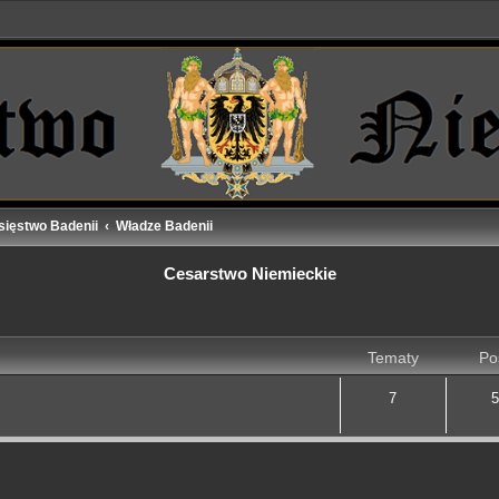
sięstwo Badenii
Władze Badenii
Cesarstwo Niemieckie
Tematy
Po
7
5
j
yszukiwanie zaawansowane