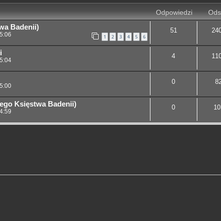
Odpowiedzi
Ods
wa Badenii)
51
24
5:06
1
2
3
4
5
6
i
4
11
5:04
0
8
5:00
ego Księstwa Badenii)
0
10
4:59