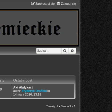
Zarejestruj się
Zaloguj się
Szukaj
Wyszukiwanie zaawans
sty
Ostatni post
Akt Abdykacji
0
W
autor:
Fryderyk Orański
y
14 maja 2026, 23:18
ś
w
i
Tematy: 4 • Strona
1
z
1
e
t