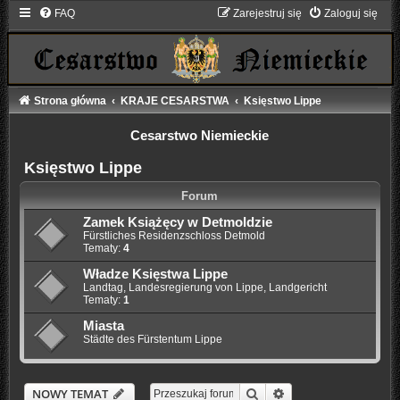
FAQ
Zarejestruj się
Zaloguj się
Strona główna
KRAJE CESARSTWA
Księstwo Lippe
Cesarstwo Niemieckie
Księstwo Lippe
Forum
Zamek Książęcy w Detmoldzie
Fürstliches Residenzschloss Detmold
Tematy:
4
Władze Księstwa Lippe
Landtag, Landesregierung von Lippe, Landgericht
Tematy:
1
Miasta
Städte des Fürstentum Lippe
Szukaj
Wyszukiwanie zaaw
NOWY TEMAT