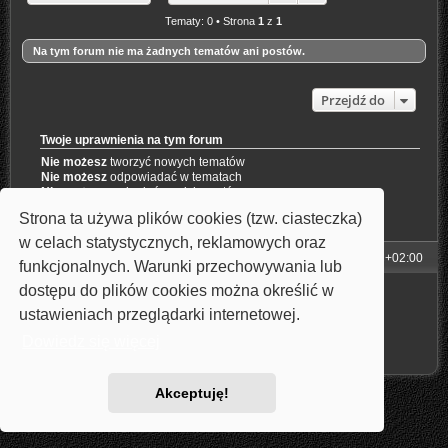
Tematy: 0 • Strona
1
z
1
Na tym forum nie ma żadnych tematów ani postów.
Przejdź do
Twoje uprawnienia na tym forum
Nie możesz
tworzyć nowych tematów
Nie możesz
odpowiadać w tematach
Nie możesz
zmieniać swoich postów
Nie możesz
usuwać swoich postów
Strona ta używa plików cookies (tzw. ciasteczka)
Nie możesz
dodawać załączników
w celach statystycznych, reklamowych oraz
Strona główna
Strefa czasowa
UTC+02:00
funkcjonalnych. Warunki przechowywania lub
dostępu do plików cookies można określić w
Technologię dostarcza
phpBB
® Forum Software © phpBB Limited
Style: Carbon by Joyce&Luna
phpBB-Style-Design
ustawieniach przeglądarki internetowej.
Polski pakiet językowy dostarcza
phpBB.pl
Zasady ochrony danych osobowych
|
Regulamin
Dowiedz się więcej
Akceptuję!